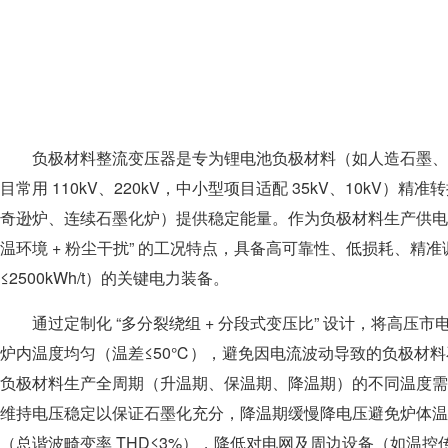
负极材料整流变压器是专为锂电池负极材料（如人造石墨、
目常用 110kV、220kV，中小型项目适配 35kV、10
奇逊炉、连续石墨化炉）提供稳定能量。作为负极材料生产供电系
温环境 + 粉尘干扰” 的工况特点，具备高可靠性、低损耗、精
≤2500kWh/t）的关键电力装备。
通过定制化 “多分裂绕组 + 分段式变压比” 设计，将高
炉内温度均匀（温差≤50℃），避免因电流波动导致的负极材料石
负极材料生产全周期（升温期、保温期、降温期）的不同温度需求，
维持电压稳定以保证石墨化充分，降温期缓慢降电压避免炉体温差
（总谐波畸变率 THD≤3%），降低对电网及周边设备（如温