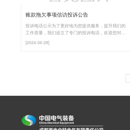
账款拖欠事项信访投诉公告
投诉电话公示为了更好地为您提供服务，提升我们的
工作质量，我们设立了专门的投诉电话，欢迎您对我
们的工作进行监督和反馈。您的意见和建议对我们非
[2024-06-28]
常重要。投诉电话：028-61713296我们的工作人员将
会在工作日内（周一至周五，8:00 - 17:30）为您提供
帮助。如