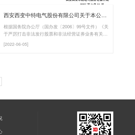
西安西变中特电气股份有限公司关于本公司职工持股会名下股份进行转让的公告
根据国务院办公厅（国办发〔2006〕99号文件）《关
于严厉打击非法发行股票和非法经营证券业务有关问
题的通知》精神，西安西变中特电气股份有限公司职
[2022-06-05]
工持股会名下股份目前的存在状态已不符合国家有关
规定，职工持股会已不具备出资人资格，按照要求应
进行清理。
况
心