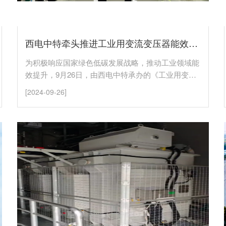
西电中特牵头推进工业用变流变压器能效等级标准评定
为积极响应国家绿色低碳发展战略，推动工业领域能
效提升，9月26日，由西电中特承办的《工业用变流
变压器能效等级》标准工作组成立暨首次工作会议在
[2024-09-26]
成都市温江区成功召开。